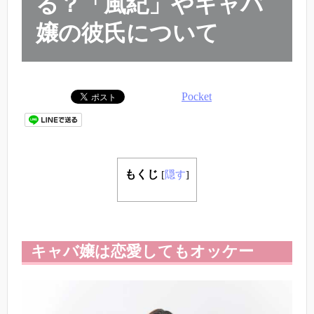
る？「風紀」やキャバ
嬢の彼氏について
Pocket
もくじ
[
隠す
]
キャバ嬢は恋愛してもオッケー